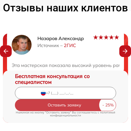
Отзывы наших клиентов
Назаров Александр
Нужна консультация?
Источник –
2ГИС
Закажите бесплатную консультацию
Эта мастерская показала высокий уровень работы
Бесплатная консультация со
специалистом
Оставить заявку
Нажимая на кнопку "Оставить заявку" Вы соглашаетесь c
политикой
конфиденциальности