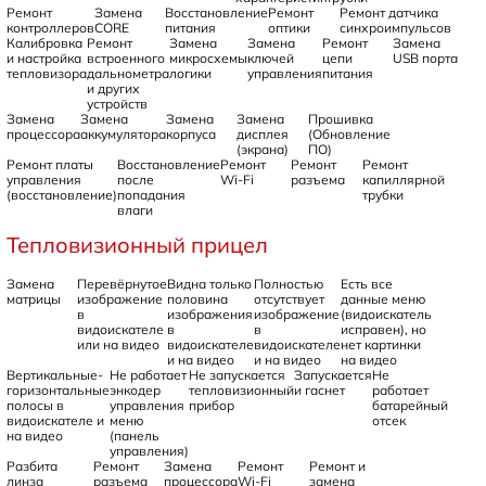
Ремонт
Замена
Восстановление
Ремонт
Ремонт датчика
контроллеров
CORE
питания
оптики
синхроимпульсов
Калибровка
Ремонт
Замена
Замена
Ремонт
Замена
и настройка
встроенного
микросхемы
ключей
цепи
USB порта
тепловизора
дальнометра
логики
управления
питания
и других
устройств
Замена
Замена
Замена
Замена
Прошивка
процессора
аккумулятора
корпуса
дисплея
(Обновление
(экрана)
ПО)
Ремонт платы
Восстановление
Ремонт
Ремонт
Ремонт
управления
после
Wi-Fi
разъема
капиллярной
(восстановление)
попадания
трубки
влаги
Тепловизионный прицел
Замена
Перевёрнутое
Видна только
Полностью
Есть все
матрицы
изображение
половина
отсутствует
данные меню
в
изображения
изображение
(видоискатель
видоискателе
в
в
исправен), но
или на видео
видоискателе
видоискателе
нет картинки
и на видео
и на видео
на видео
Вертикальные-
Не работает
Не запускается
Запускается
Не
горизонтальные
энкодер
тепловизионный
и гаснет
работает
полосы в
управления
прибор
батарейный
видоискателе и
меню
отсек
на видео
(панель
управления)
Разбита
Ремонт
Замена
Ремонт
Ремонт и
линза
разъема
процессора
Wi-Fi
замена