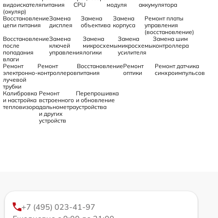
видоискателя
питания
CPU
модуля
аккумулятора
(окуляр)
Восстановление
Замена
Замена
Замена
Ремонт платы
цепи питания
дисплея
объектива
корпуса
управления
(восстановление)
Восстановление
Замена
Замена
Замена
Замена шим
после
ключей
микросхемы
микросхемы
контроллера
попадания
управления
логики
усилителя
влаги
Ремонт
Ремонт
Восстановление
Ремонт
Ремонт датчика
электронно-
контроллеров
питания
оптики
синхроимпульсов
лучевой
трубки
Калибровка
Ремонт
Перепрошивка
и настройка
встроенного
и обновление
тепловизора
дальнометра
устройства
и других
устройств
+7 (495) 023-41-97