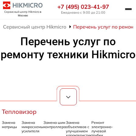
+7 (495) 023-41-97
Сервисный центр Hikmicro
в
Ежедневно с 9:00 до 21:00
Москве
Сервисный центр Hikmicro
Перечень услуг по ремонт
Перечень услуг по
ремонту техники Hikmicro
Тепловизор
Замена
Замена
Замена шим
Замена
Ремонт
матрицы
микросхемы
контроллера
объективов с
электронно-
усилителя
улучшением
лучевой
характеристик
трубки