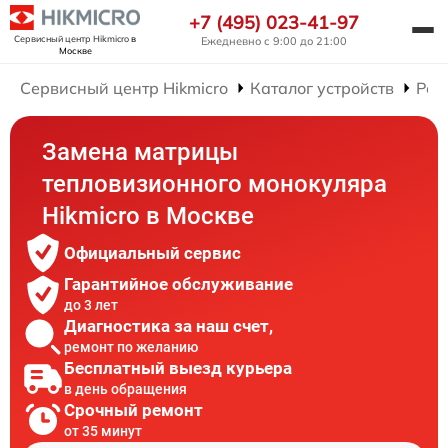
+7 (495) 023-41-97
Сервисный центр Hikmicro
в
Ежедневно с 9:00 до 21:00
Москве
Сервисный центр Hikmicro
Каталог устройств
Рем
Замена матрицы
тепловизионного монокуляра
Hikmicro в Москве
Официальный сервис
Гарантийное обслуживание
до 3 лет
Диагностика за наш счет,
ремонт по желанию
Бесплатный выезд курьера
в день обращения
Срочный ремонт
от 35 минут