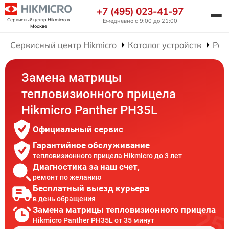
+7 (495) 023-41-97
Сервисный центр Hikmicro
в
Ежедневно с 9:00 до 21:00
Москве
Сервисный центр Hikmicro
Каталог устройств
Рем
Замена матрицы
тепловизионного прицела
Hikmicro Panther PH35L
Официальный сервис
Гарантийное обслуживание
тепловизионного прицела Hikmicro до 3 лет
Диагностика за наш счет,
ремонт по желанию
Бесплатный выезд курьера
в день обращения
Замена матрицы тепловизионного прицела
Hikmicro Panther PH35L от 35 минут