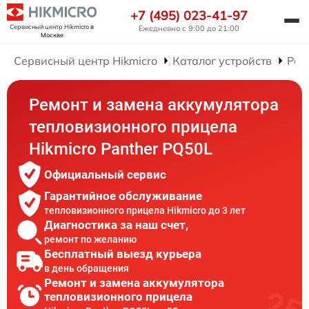
+7 (495) 023-41-97
Сервисный центр Hikmicro
в
Ежедневно с 9:00 до 21:00
Москве
Сервисный центр Hikmicro
Каталог устройств
Рем
Ремонт и замена аккумулятора
тепловизионного прицела
Hikmicro Panther PQ50L
Официальный сервис
Гарантийное обслуживание
тепловизионного прицела Hikmicro до 3 лет
Диагностика за наш счет,
ремонт по желанию
Бесплатный выезд курьера
в день обращения
Ремонт и замена аккумулятора
тепловизионного прицела