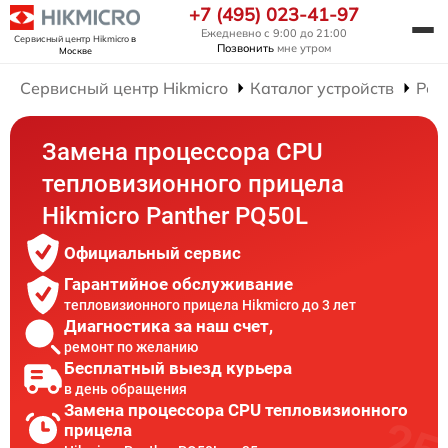
+7 (495) 023-41-97
Ежедневно с 9:00 до 21:00
Сервисный центр Hikmicro
в
Позвонить
мне утром
Москве
Сервисный центр Hikmicro
Каталог устройств
Рем
Замена процессора CPU
тепловизионного прицела
Hikmicro Panther PQ50L
Официальный сервис
Гарантийное обслуживание
тепловизионного прицела Hikmicro до 3 лет
Диагностика за наш счет,
ремонт по желанию
Бесплатный выезд курьера
в день обращения
Замена процессора CPU тепловизионного
прицела