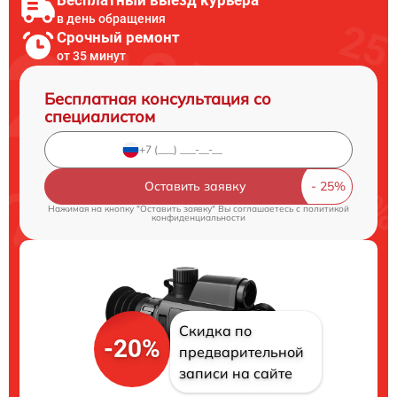
Бесплатный выезд курьера
в день обращения
Срочный ремонт
от 35 минут
Бесплатная консультация со
специалистом
Оставить заявку
Нажимая на кнопку "Оставить заявку" Вы соглашаетесь c
политикой
конфиденциальности
Скидка по
-20%
предварительной
записи на сайте