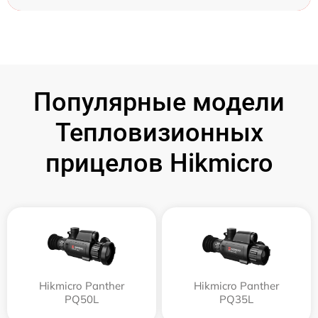
Популярные модели
Тепловизионных
прицелов Hikmicro
Hikmicro Panther
Hikmicro Panther
PQ50L
PQ35L