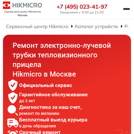
+7 (495) 023-41-97
Сервисный центр Hikmicro
в
Ежедневно с 9:00 до 21:00
Москве
Сервисный центр Hikmicro
Каталог устройств
Рем
Ремонт электронно-лучевой
трубки тепловизионного
прицела
Hikmicro в Москве
Официальный сервис
Гарантийное обслуживание
до 3 лет
Диагностика за наш счет,
ремонт по желанию
Бесплатный выезд курьера
в день обращения
Срочный ремонт