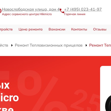
Новослободская улица, дом 4
+7 (495) 023-41-97
Адрес сервисного центра Hikmicro
Горячая линия
тройств
Цена ремонта
Вакансии
Контакты
Отзывы
йств
Ремонт Тепловизионных прицелов
Ремонт Теп
ых
icro
кве