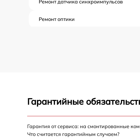
Ремонт датчика синхроимпульсов
Ремонт оптики
Восстановление питания
Ремонт контроллеров
Ремонт электронно-лучевой трубки
Замена шим контроллера
Гарантийные обязательст
Замена микросхемы усилителя
Замена микросхемы логики
Гарантия от сервиса: на смонтированные ко
Что считается гарантийным случаем?