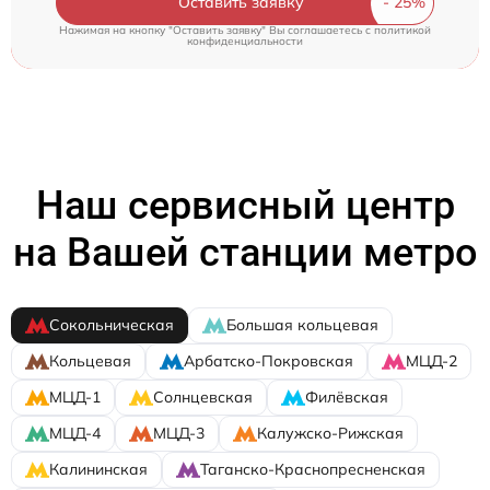
Оставить заявку
Нажимая на кнопку "Оставить заявку" Вы соглашаетесь c
политикой
конфиденциальности
Наш сервисный центр
на Вашей станции метро
Сокольническая
Большая кольцевая
Кольцевая
Арбатско-Покровская
МЦД-2
МЦД-1
Солнцевская
Филёвская
МЦД-4
МЦД-3
Калужско-Рижская
Калининская
Таганско-Краснопресненская