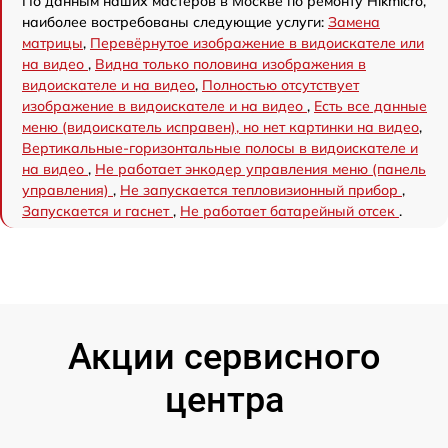
По данным наших мастеров в Москве по ремонту Hikmicro,
наиболее востребованы следующие услуги:
Замена
матрицы
,
Перевёрнутое изображение в видоискателе или
на видео
,
Видна только половина изображения в
видоискателе и на видео
,
Полностью отсутствует
изображение в видоискателе и на видео
,
Есть все данные
меню (видоискатель исправен), но нет картинки на видео
,
Вертикальные-горизонтальные полосы в видоискателе и
на видео
,
Не работает энкодер управления меню (панель
управления)
,
Не запускается тепловизионный прибор
,
Запускается и гаснет
,
Не работает батарейный отсек
.
Акции сервисного
центра