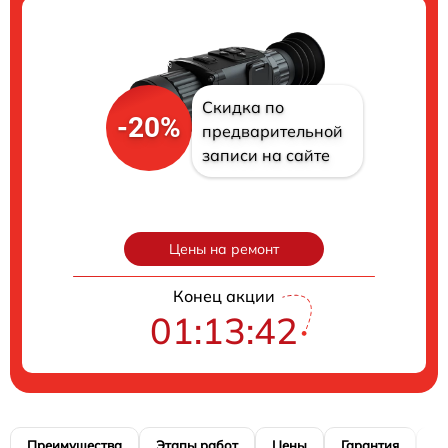
Скидка по
-20%
предварительной
записи на сайте
Цены на ремонт
Конец акции
01:13:40
Преимущества
Этапы работ
Цены
Гарантия
М