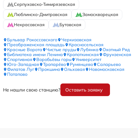
Серпуховско-Тимирязевская
Люблинско-Дмитровская
Замоскворецкая
Некрасовская
Бутовская
Бульвар Рокоссовского
Черкизовская
Преображенская площадь
Красносельская
Красные Ворота
Чистые пруды
Лубянка
Охотный Ряд
Библиотека имени Ленина
Кропоткинская
Фрунзенская
Спортивная
Воробьёвы горы
Университет
Юго-Западная
Тропарёво
Румянцево
Саларьево
Филатов Луг
Прокшино
Ольховая
Новомосковская
Потапово
Не нашли свою станцию?
Оставить заявку