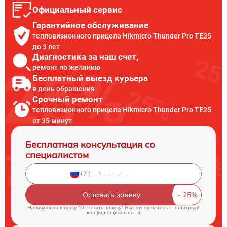
Официальный сервис
Гарантийное обслуживание
тепловизионного прицела Hikmicro Thunder Pro TE25
до 3 лет
Диагностика за наш счет,
ремонт по желанию
Бесплатный выезд курьера
в день обращения
Срочный ремонт
тепловизионного прицела Hikmicro Thunder Pro TE25
от 35 минут
Бесплатная консультация со
специалистом
Оставить заявку
Нажимая на кнопку "Оставить заявку" Вы соглашаетесь c
политикой
конфиденциальности