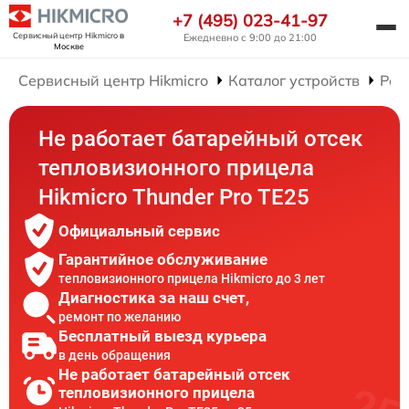
+7 (495) 023-41-97
Сервисный центр Hikmicro
в
Ежедневно с 9:00 до 21:00
Москве
Сервисный центр Hikmicro
Каталог устройств
Рем
Не работает батарейный отсек
тепловизионного прицела
Hikmicro Thunder Pro TE25
Официальный сервис
Гарантийное обслуживание
тепловизионного прицела Hikmicro до 3 лет
Диагностика за наш счет,
ремонт по желанию
Бесплатный выезд курьера
в день обращения
Не работает батарейный отсек
тепловизионного прицела