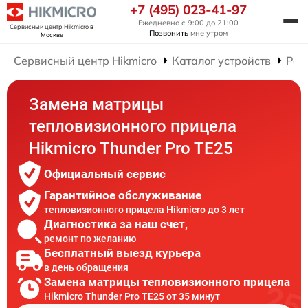
+7 (495) 023-41-97
Ежедневно с 9:00 до 21:00
Сервисный центр Hikmicro
в
Позвонить
мне утром
Москве
Сервисный центр Hikmicro
Каталог устройств
Рем
Замена матрицы
тепловизионного прицела
Hikmicro Thunder Pro TE25
Официальный сервис
Гарантийное обслуживание
тепловизионного прицела Hikmicro до 3 лет
Диагностика за наш счет,
ремонт по желанию
Бесплатный выезд курьера
в день обращения
Замена матрицы тепловизионного прицела
Hikmicro Thunder Pro TE25 от 35 минут