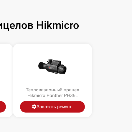
целов Hikmicro
л
Тепловизионный прицел
Hikmicro Panther PH35L
Заказать ремонт