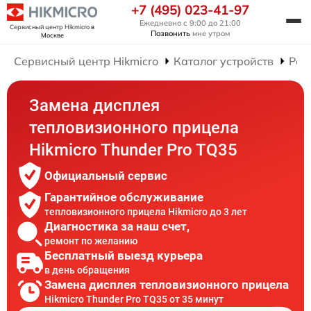
+7 (495) 023-41-97
Ежедневно с 9:00 до 21:00
Сервисный центр Hikmicro
в
Позвонить
мне утром
Москве
Сервисный центр Hikmicro
Каталог устройств
Рем
Замена дисплея
тепловизионного прицела
Hikmicro Thunder Pro TQ35
Официальный сервис
Гарантийное обслуживание
тепловизионного прицела Hikmicro до 3 лет
Диагностика за наш счет,
ремонт по желанию
Бесплатный выезд курьера
в день обращения
Замена дисплея тепловизионного прицела
Hikmicro Thunder Pro TQ35 от 35 минут