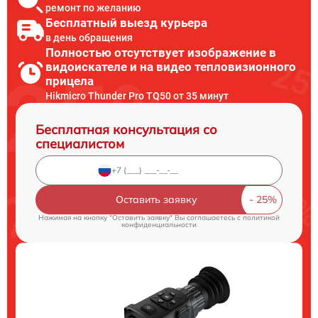
ремонт по желанию
Бесплатный выезд курьера
в день обращения
Полностью отсутствует изображение в
видоискателе и на видео тепловизионного
прицела
Hikmicro Thunder Pro TQ50 от 35 минут
Бесплатная консультация со
специалистом
Оставить заявку
Нажимая на кнопку "Оставить заявку" Вы соглашаетесь c
политикой
конфиденциальности