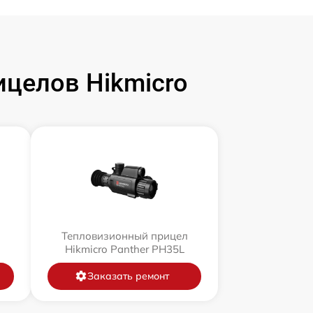
целов Hikmicro
л
Тепловизионный прицел
Hikmicro Panther PH35L
Заказать ремонт