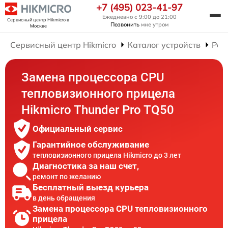
+7 (495) 023-41-97
Ежедневно с 9:00 до 21:00
Сервисный центр Hikmicro
в
Позвонить
мне утром
Москве
Сервисный центр Hikmicro
Каталог устройств
Рем
Замена процессора CPU
тепловизионного прицела
Hikmicro Thunder Pro TQ50
Официальный сервис
Гарантийное обслуживание
тепловизионного прицела Hikmicro до 3 лет
Диагностика за наш счет,
ремонт по желанию
Бесплатный выезд курьера
в день обращения
Замена процессора CPU тепловизионного
прицела