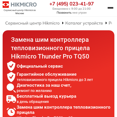
+7 (495) 023-41-97
Ежедневно с 9:00 до 21:00
Сервисный центр Hikmicro
в
Позвонить
мне утром
Москве
Сервисный центр Hikmicro
Каталог устройств
Рем
Замена шим контроллера
тепловизионного прицела
Hikmicro Thunder Pro TQ50
Официальный сервис
Гарантийное обслуживание
тепловизионного прицела Hikmicro до 3 лет
Диагностика за наш счет,
ремонт по желанию
Бесплатный выезд курьера
в день обращения
Замена шим контроллера тепловизионного
прицела