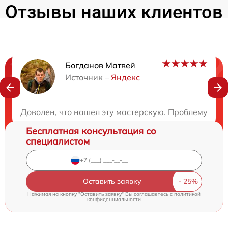
Отзывы наших клиентов
Богданов Матвей
Нужна консультация?
Источник –
Яндекс
Закажите бесплатную консультацию
Доволен, что нашел эту мастерскую. Проблему уст
Бесплатная консультация со
специалистом
Оставить заявку
Нажимая на кнопку "Оставить заявку" Вы соглашаетесь c
политикой
конфиденциальности