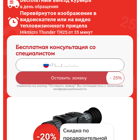
Бесплатный выезд курьера
в день обращения
Перевёрнутое изображение в
видоискателе или на видео
тепловизионного прицела
Hikmicro Thunder TH25 от 35 минут
Бесплатная консультация со
специалистом
Оставить заявку
Нажимая на кнопку "Оставить заявку" Вы соглашаетесь c
политикой
конфиденциальности
Скидка по
-20%
предварительной