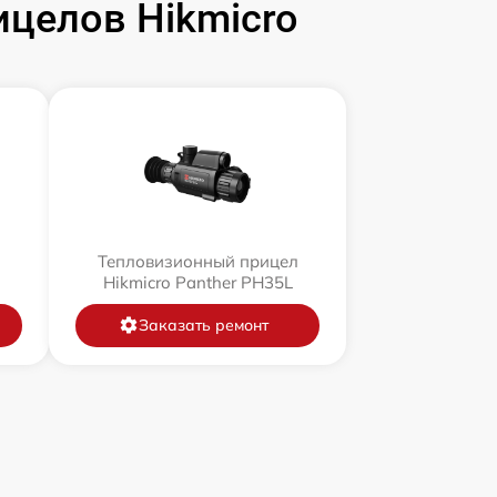
целов Hikmicro
л
Тепловизионный прицел
Hikmicro Panther PH35L
Заказать ремонт