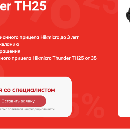
der TH25
ионного прицела Hikmicro до 3 лет
 желанию
бращения
нного прицела
Hikmicro Thunder TH25 от 35
я со специалистом
Оставить заявку
есь c
политикой конфиденциальности