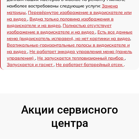
наиболее востребованы следующие услуги:
Замена
матрицы
,
Перевёрнутое изображение в видоискателе или
на видео
,
Видна только половина изображения в
видоискателе и на видео
,
Полностью отсутствует
изображение в видоискателе и на видео
,
Есть все данные
меню (видоискатель исправен), но нет картинки на видео
,
Вертикальные-горизонтальные полосы в видоискателе и
на видео
,
Не работает энкодер управления меню (панель
управления)
,
Не запускается тепловизионный прибор
,
Запускается и гаснет
,
Не работает батарейный отсек
.
Акции сервисного
центра