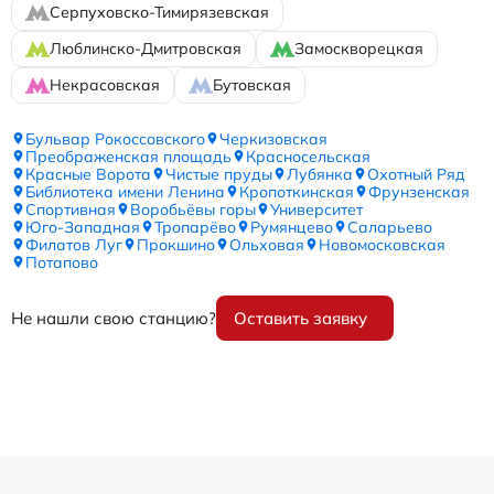
Серпуховско-Тимирязевская
Люблинско-Дмитровская
Замоскворецкая
Некрасовская
Бутовская
Бульвар Рокоссовского
Черкизовская
Преображенская площадь
Красносельская
Красные Ворота
Чистые пруды
Лубянка
Охотный Ряд
Библиотека имени Ленина
Кропоткинская
Фрунзенская
Спортивная
Воробьёвы горы
Университет
Юго-Западная
Тропарёво
Румянцево
Саларьево
Филатов Луг
Прокшино
Ольховая
Новомосковская
Потапово
Не нашли свою станцию?
Оставить заявку