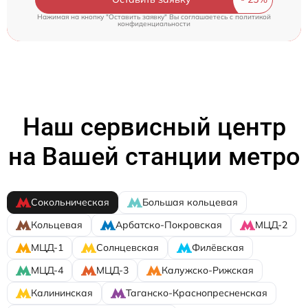
Нажимая на кнопку "Оставить заявку" Вы соглашаетесь c
политикой
конфиденциальности
Наш сервисный центр
на Вашей станции метро
Сокольническая
Большая кольцевая
Кольцевая
Арбатско-Покровская
МЦД-2
МЦД-1
Солнцевская
Филёвская
МЦД-4
МЦД-3
Калужско-Рижская
Калининская
Таганско-Краснопресненская