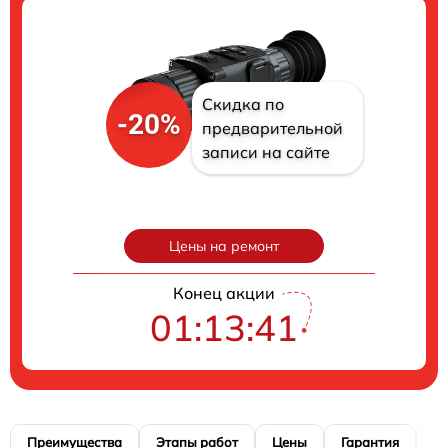
Скидка по
-20%
предварительной
записи на сайте
Цены на ремонт
Конец акции
01:13:40
Преимущества
Этапы работ
Цены
Гарантия
М