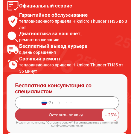
Официальный сервис
Гарантийное обслуживание
тепловизионного прицела Hikmicro Thunder TH35 до 3
лет
Диагностика за наш счет,
ремонт по желанию
Бесплатный выезд курьера
в день обращения
Срочный ремонт
тепловизионного прицела Hikmicro Thunder TH35 от
35 минут
Бесплатная консультация со
специалистом
Оставить заявку
Нажимая на кнопку "Оставить заявку" Вы соглашаетесь c
политикой
конфиденциальности