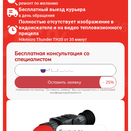
ремонт по желанию
Бесплатный выезд курьера
в день обращения
Полностью отсутствует изображение в
видоискателе и на видео тепловизионного
прицела
Hikmicro Thunder TH35 от 35 минут
Бесплатная консультация со
специалистом
Оставить заявку
Нажимая на кнопку "Оставить заявку" Вы соглашаетесь c
политикой
конфиденциальности