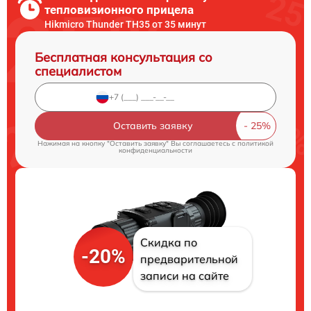
тепловизионного прицела
Hikmicro Thunder TH35 от 35 минут
Бесплатная консультация со
специалистом
Оставить заявку
Нажимая на кнопку "Оставить заявку" Вы соглашаетесь c
политикой
конфиденциальности
Скидка по
-20%
предварительной
записи на сайте