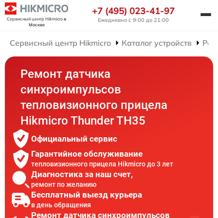
+7 (495) 023-41-97
Сервисный центр Hikmicro
в
Ежедневно с 9:00 до 21:00
Москве
Сервисный центр Hikmicro
Каталог устройств
Рем
Ремонт датчика
синхроимпульсов
тепловизионного прицела
Hikmicro Thunder TH35
Официальный сервис
Гарантийное обслуживание
тепловизионного прицела Hikmicro до 3 лет
Диагностика за наш счет,
ремонт по желанию
Бесплатный выезд курьера
в день обращения
Ремонт датчика синхроимпульсов