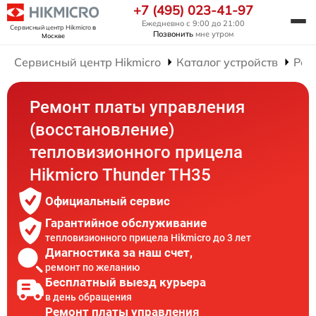
+7 (495) 023-41-97
Ежедневно с 9:00 до 21:00
Сервисный центр Hikmicro
в
Позвонить
мне утром
Москве
Сервисный центр Hikmicro
Каталог устройств
Рем
Ремонт платы управления
(восстановление)
тепловизионного прицела
Hikmicro Thunder TH35
Официальный сервис
Гарантийное обслуживание
тепловизионного прицела Hikmicro до 3 лет
Диагностика за наш счет,
ремонт по желанию
Бесплатный выезд курьера
в день обращения
Ремонт платы управления