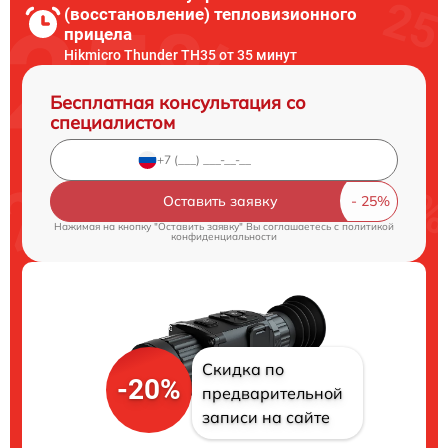
(восстановление) тепловизионного
прицела
Hikmicro Thunder TH35 от 35 минут
Бесплатная консультация со
специалистом
Оставить заявку
Нажимая на кнопку "Оставить заявку" Вы соглашаетесь c
политикой
конфиденциальности
Скидка по
-20%
предварительной
записи на сайте