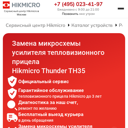
+7 (495) 023-41-97
Ежедневно с 9:00 до 21:00
Сервисный центр Hikmicro
в
Позвонить
мне утром
Москве
Сервисный центр Hikmicro
Каталог устройств
Рем
Замена микросхемы
усилителя тепловизионного
прицела
Hikmicro Thunder TH35
Официальный сервис
Гарантийное обслуживание
тепловизионного прицела Hikmicro до 3 лет
Диагностика за наш счет,
ремонт по желанию
Бесплатный выезд курьера
в день обращения
Замена микросхемы усилителя