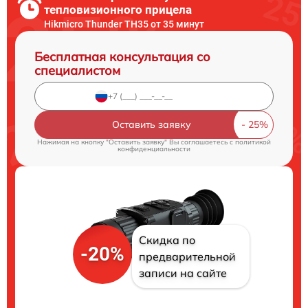
тепловизионного прицела
Hikmicro Thunder TH35 от 35 минут
Бесплатная консультация со
специалистом
Оставить заявку
Нажимая на кнопку "Оставить заявку" Вы соглашаетесь c
политикой
конфиденциальности
Скидка по
-20%
предварительной
записи на сайте