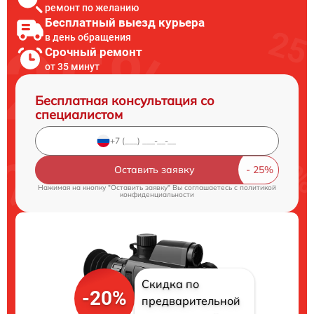
ремонт по желанию
Бесплатный выезд курьера
в день обращения
Срочный ремонт
от 35 минут
Бесплатная консультация со
специалистом
Оставить заявку
Нажимая на кнопку "Оставить заявку" Вы соглашаетесь c
политикой
конфиденциальности
Скидка по
-20%
предварительной