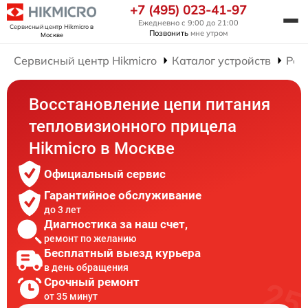
+7 (495) 023-41-97
Ежедневно с 9:00 до 21:00
Сервисный центр Hikmicro
в
Позвонить
мне утром
Москве
Сервисный центр Hikmicro
Каталог устройств
Рем
Восстановление цепи питания
тепловизионного прицела
Hikmicro в Москве
Официальный сервис
Гарантийное обслуживание
до 3 лет
Диагностика за наш счет,
ремонт по желанию
Бесплатный выезд курьера
в день обращения
Срочный ремонт
от 35 минут