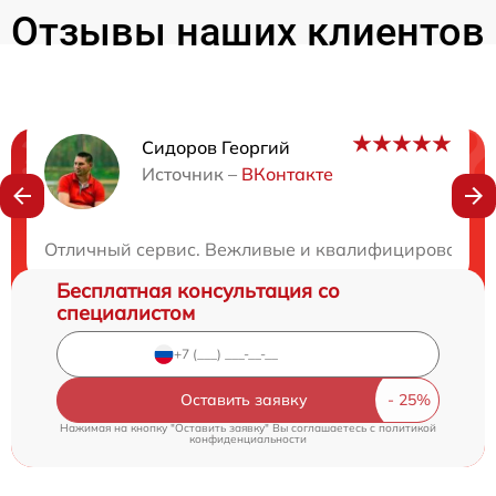
Отзывы наших клиентов
Сидоров Георгий
Нужна консультация?
Источник –
ВКонтакте
Закажите бесплатную консультацию
Отличный сервис. Вежливые и квалифицированные 
Бесплатная консультация со
специалистом
Оставить заявку
Нажимая на кнопку "Оставить заявку" Вы соглашаетесь c
политикой
конфиденциальности