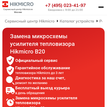
+7 (495) 023-41-97
Сервисный центр Hikmicro
в
Ежедневно с 9:00 до 21:00
Москве
Сервисный центр Hikmicro
Каталог устройств
Рем
Замена микросхемы
усилителя тепловизора
Hikmicro B20
Официальный сервис
Гарантийное обслуживание
тепловизора Hikmicro до 3 лет
Диагностика за наш счет,
ремонт по желанию
Бесплатный выезд курьера
в день обращения
Замена микросхемы усилителя
тепловизора