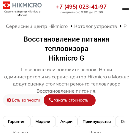
+7 (495) 023-41-97
Сервисный центр Hikmicro
в
Ежедневно с 9:00 до 21:00
Москве
Сервисный центр Hikmicro
Каталог устройств
Рем
Восстановление питания
тепловизора
Hikmicro G
Позвоните или закажите звонок. Наши
администраторы из сервис-центра Hikmicro в Москве
дадут оценку стоимости ремонта тепловизора
Восстановление питания.
Есть запчасти
Узнать стоимость
Гарантия
Модели
Акции
Преимущества
Отзы
Услуга
Цена