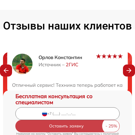
Отзывы наших клиентов
Орлов Константин
Нужна консультация?
Источник –
2ГИС
Закажите бесплатную консультацию
Отличный сервис! Техника теперь работает как но
Бесплатная консультация со
специалистом
Оставить заявку
Нажимая на кнопку "Оставить заявку" Вы соглашаетесь c
политикой