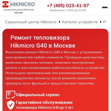
+7 (495) 023-41-97
Сервисный центр Hikmicro
в
Ежедневно с 9:00 до 21:00
Москве
Сервисный центр Hikmicro
Каталог устройств
Рем
Ремонт тепловизора
Hikmicro G40 в Москве
Выполняем ремонт Hikmicro G40 в Москве с устранением
неисправностей любой сложности. Проводим диагностику,
выявляем причины поломки, заменяем неисправные
детали и восстанавливаем работоспособность устройства.
Используем оригинальные или рекомендованные
производителем запчасти, после ремонта выполняем
проверку всех функций и предоставляем гарантию.
Официальный сервис
Гарантийное обслуживание
тепловизора Hikmicro G40 до 3 лет