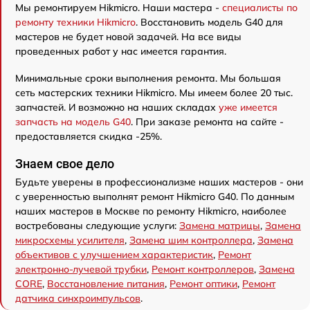
Мы ремонтируем Hikmicro. Наши мастера -
специалисты по
ремонту техники Hikmicro
. Восстановить модель G40 для
мастеров не будет новой задачей. На все виды
проведенных работ у нас имеется гарантия.
Минимальные сроки выполнения ремонта. Мы большая
сеть мастерских техники Hikmicro. Мы имеем более 20 тыс.
запчастей. И возможно на наших складах
уже имеется
запчасть на модель G40
. При заказе ремонта на сайте -
предоставляется скидка -25%.
Знаем свое дело
Будьте уверены в профессионализме наших мастеров - они
с уверенностью выполнят ремонт Hikmicro G40. По данным
наших мастеров в Москве по ремонту Hikmicro, наиболее
востребованы следующие услуги:
Замена матрицы
,
Замена
микросхемы усилителя
,
Замена шим контроллера
,
Замена
объективов с улучшением характеристик
,
Ремонт
электронно-лучевой трубки
,
Ремонт контроллеров
,
Замена
CORE
,
Восстановление питания
,
Ремонт оптики
,
Ремонт
датчика синхроимпульсов
.