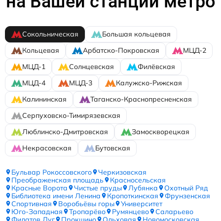
на Вашей станции метро
Сокольническая
Большая кольцевая
Кольцевая
Арбатско-Покровская
МЦД-2
МЦД-1
Солнцевская
Филёвская
МЦД-4
МЦД-3
Калужско-Рижская
Калининская
Таганско-Краснопресненская
Серпуховско-Тимирязевская
Люблинско-Дмитровская
Замоскворецкая
Некрасовская
Бутовская
Бульвар Рокоссовского
Черкизовская
Преображенская площадь
Красносельская
Красные Ворота
Чистые пруды
Лубянка
Охотный Ряд
Библиотека имени Ленина
Кропоткинская
Фрунзенская
Спортивная
Воробьёвы горы
Университет
Юго-Западная
Тропарёво
Румянцево
Саларьево
Филатов Луг
Прокшино
Ольховая
Новомосковская