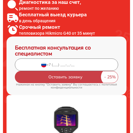
Диагностика за наш счет,
ремонт по желанию
Бесплатный выезд курьера
в день обращения
Срочный ремонт
тепловизора Hikmicro G40 от 35 минут
Бесплатная консультация со
специалистом
Оставить заявку
Нажимая на кнопку "Оставить заявку" Вы соглашаетесь c
политикой
конфиденциальности