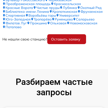
Преображенская площадь
Красносельская
Красные Ворота
Чистые пруды
Лубянка
Охотный Ряд
Библиотека имени Ленина
Кропоткинская
Фрунзенская
Спортивная
Воробьёвы горы
Университет
Юго-Западная
Тропарёво
Румянцево
Саларьево
Филатов Луг
Прокшино
Ольховая
Новомосковская
Потапово
Не нашли свою станцию?
Оставить заявку
Разбираем частые
запросы