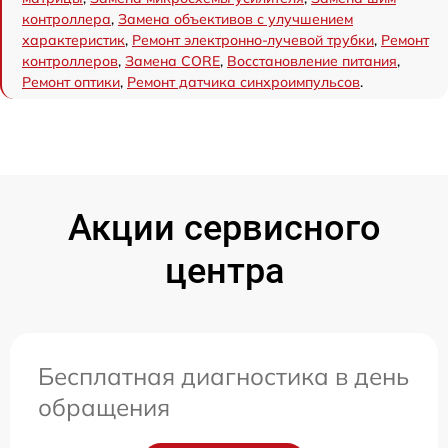
контроллера
,
Замена объективов с улучшением
характеристик
,
Ремонт электронно-лучевой трубки
,
Ремонт
контроллеров
,
Замена CORE
,
Восстановление питания
,
Ремонт оптики
,
Ремонт датчика синхроимпульсов
.
Акции сервисного
центра
Бесплатная диагностика в день
обращения