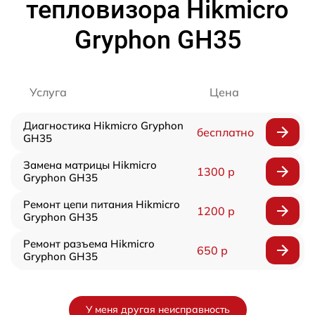
тепловизора Hikmicro
Gryphon GH35
Услуга
Цена
Диагностика Hikmicro Gryphon
бесплатно
GH35
Замена матрицы Hikmicro
1300 р
Gryphon GH35
Ремонт цепи питания Hikmicro
1200 р
Gryphon GH35
Ремонт разъема Hikmicro
650 р
Gryphon GH35
У меня другая неисправность