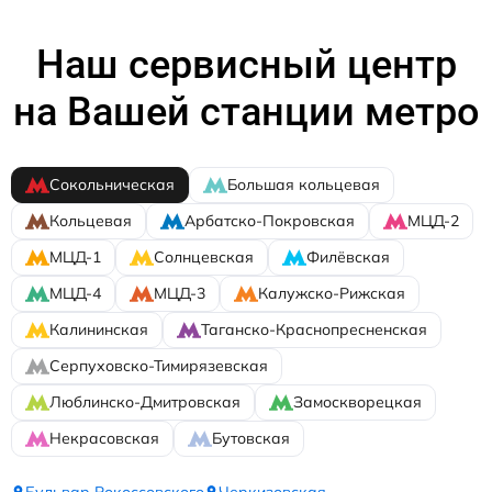
Наш сервисный центр
на Вашей станции метро
Сокольническая
Большая кольцевая
Кольцевая
Арбатско-Покровская
МЦД-2
МЦД-1
Солнцевская
Филёвская
МЦД-4
МЦД-3
Калужско-Рижская
Калининская
Таганско-Краснопресненская
Серпуховско-Тимирязевская
Люблинско-Дмитровская
Замоскворецкая
Некрасовская
Бутовская
Бульвар Рокоссовского
Черкизовская