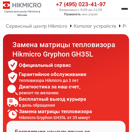
+7 (495) 023-41-97
Ежедневно с 9:00 до 21:00
Сервисный центр Hikmicro
в
Позвонить
мне утром
Москве
Сервисный центр Hikmicro
Каталог устройств
Рем
Замена матрицы тепловизора
Hikmicro Gryphon GH35L
Официальный сервис
Гарантийное обслуживание
тепловизора Hikmicro до 3 лет
Диагностика за наш счет,
ремонт по желанию
Бесплатный выезд курьера
в день обращения
Замена матрицы тепловизора
Hikmicro Gryphon GH35L от 35 минут
Бесплатная консультация со