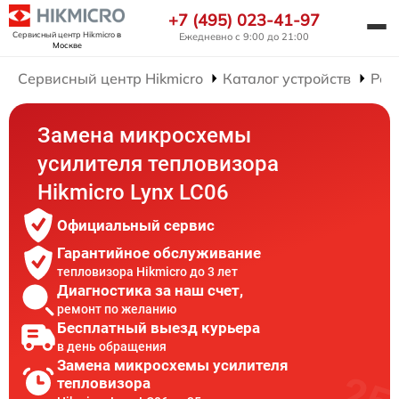
+7 (495) 023-41-97
Сервисный центр Hikmicro
в
Ежедневно с 9:00 до 21:00
Москве
Сервисный центр Hikmicro
Каталог устройств
Рем
Замена микросхемы
усилителя тепловизора
Hikmicro Lynx LC06
Официальный сервис
Гарантийное обслуживание
тепловизора Hikmicro до 3 лет
Диагностика за наш счет,
ремонт по желанию
Бесплатный выезд курьера
в день обращения
Замена микросхемы усилителя
тепловизора