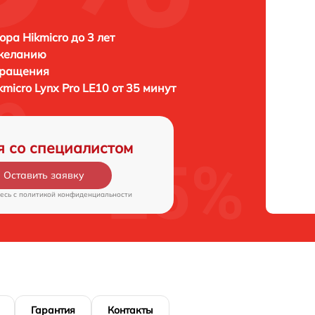
ора Hikmicro до 3 лет
 желанию
бращения
kmicro Lynx Pro LE10 от 35 минут
я со специалистом
Оставить заявку
есь c
политикой конфиденциальности
Гарантия
Контакты