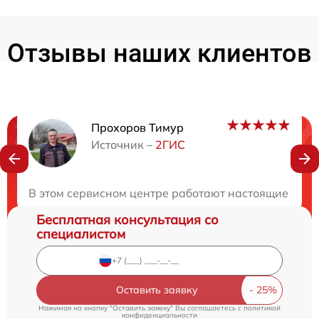
Отзывы наших клиентов
Прохоров Тимур
Нужна консультация?
Источник –
2ГИС
Закажите бесплатную консультацию
В этом сервисном центре работают настоящие проф
Бесплатная консультация со
специалистом
Оставить заявку
Нажимая на кнопку "Оставить заявку" Вы соглашаетесь c
политикой
конфиденциальности