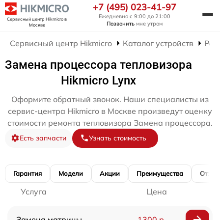
+7 (495) 023-41-97
Ежедневно с 9:00 до 21:00
Сервисный центр Hikmicro
в
Позвонить
мне утром
Москве
Сервисный центр Hikmicro
Каталог устройств
Рем
Замена процессора тепловизора
Hikmicro Lynx
Оформите обратный звонок. Наши специалисты из
сервис-центра Hikmicro в Москве произведут оценку
стоимости ремонта тепловизора Замена процессора.
Есть запчасти
Узнать стоимость
Гарантия
Модели
Акции
Преимущества
Отзы
Услуга
Цена
Замена матрицы
1300 р