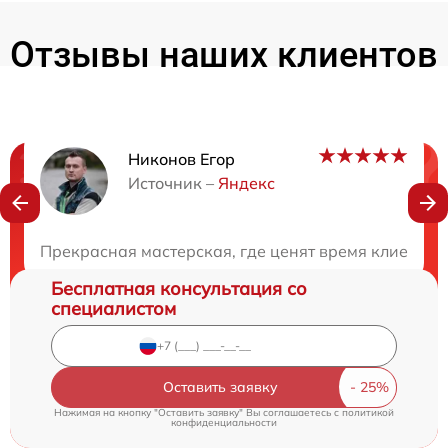
Отзывы наших клиентов
Никонов Егор
Нужна консультация?
Источник –
Яндекс
Закажите бесплатную консультацию
Прекрасная мастерская, где ценят время клиентов
Бесплатная консультация со
специалистом
Оставить заявку
Нажимая на кнопку "Оставить заявку" Вы соглашаетесь c
политикой
конфиденциальности