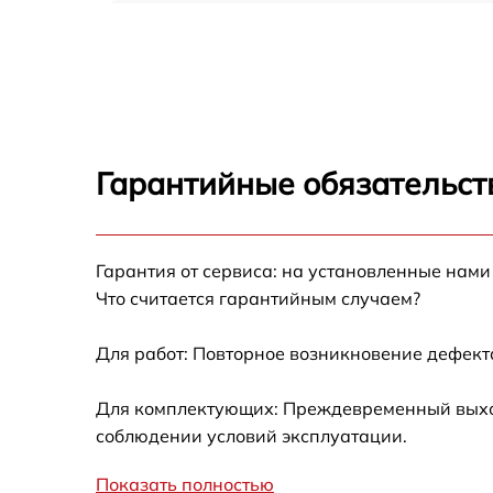
Прошивка (Обновление ПО) Hikmicro OWL
OH35
Замена дисплея (экрана) Hikmicro OWL
OH35
Замена корпуса Hikmicro OWL OH35
Гарантийные обязательст
Замена аккумулятора Hikmicro OWL OH35
Гарантия от сервиса: на установленные нами
Замена процессора Hikmicro OWL OH35
Что считается гарантийным случаем?
Замена USB порта Hikmicro OWL OH35
Для работ: Повторное возникновение дефект
Замена ключей управления Hikmicro OWL
Для комплектующих: Преждевременный выход 
OH35
соблюдении условий эксплуатации.
Замена микросхемы усилителя Hikmicro
OWL OH35
Показать полностью