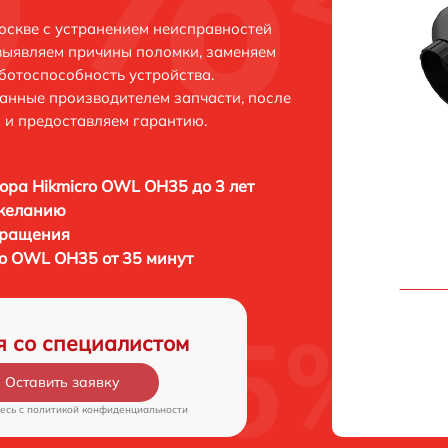
оскве с устранением неисправностей
выявляем причины поломки, заменяем
ботоспособность устройства.
анные производителем запчасти, после
 и предоставляем гарантию.
ора Hikmicro OWL OH35 до 3 лет
 желанию
бращения
ro OWL OH35 от 35 минут
я со специалистом
Оставить заявку
есь c
политикой конфиденциальности