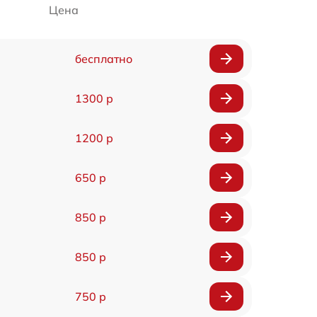
Цена
бесплатно
1300 р
1200 р
650 р
850 р
850 р
750 р