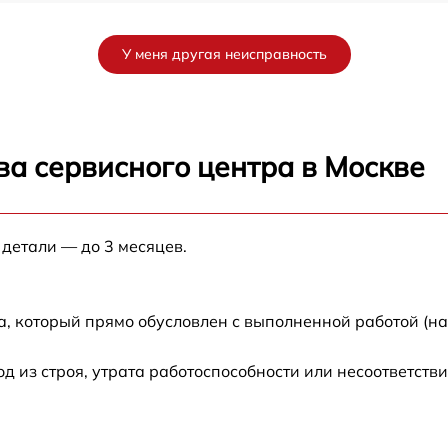
от 60 мин
У меня другая неисправность
от 60 мин
от 60 мин
ва сервисного центра в Москве
от 60 мин
 детали — до 3 месяцев.
от 60 мин
от 60 мин
а, который прямо обусловлен с выполненной работой (н
от 60 мин
из строя, утрата работоспособности или несоответств
от 60 мин