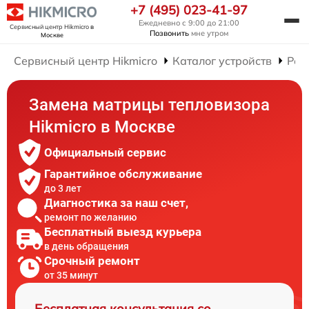
+7 (495) 023-41-97
Ежедневно с 9:00 до 21:00
Сервисный центр Hikmicro
в
Позвонить
мне утром
Москве
Сервисный центр Hikmicro
Каталог устройств
Рем
Замена матрицы тепловизора
Hikmicro в Москве
Официальный сервис
Гарантийное обслуживание
до 3 лет
Диагностика за наш счет,
ремонт по желанию
Бесплатный выезд курьера
в день обращения
Срочный ремонт
от 35 минут
Бесплатная консультация со